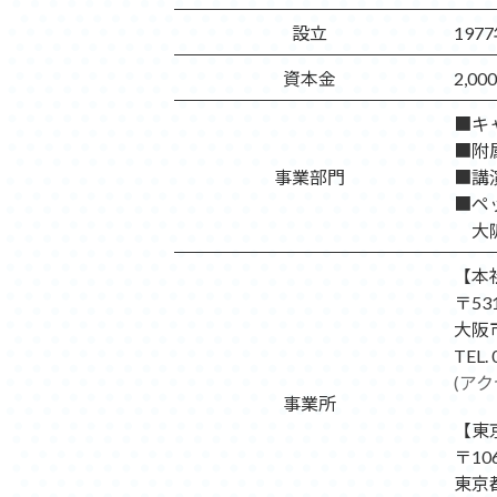
設立
197
資本金
2,0
■キャ
■附属
事業部門
■講演
■ペ
大阪 
【本
〒531
大阪市
TEL.
(ア
事業所
【東
〒106
東京