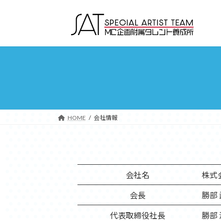
コ
ナ
ン
ビ
テ
ゲ
ン
ー
ツ
シ
へ
ョ
ス
ン
キ
に
ッ
移
プ
動
HOME
会社情報
会社名
株式
会長
勝部
代表取締役社長
勝部